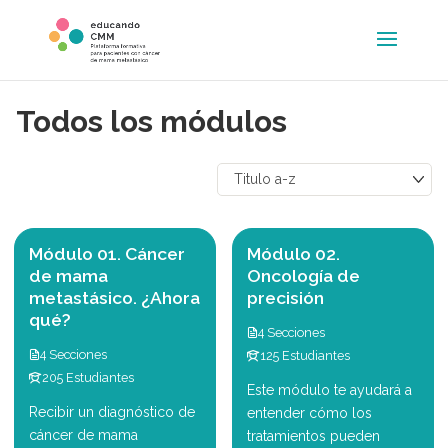
Todos los módulos
Módulo 01. Cáncer
Módulo 02.
de mama
Oncología de
metastásico. ¿Ahora
precisión
qué?
4 Secciones
4 Secciones
125 Estudiantes
205 Estudiantes
Este módulo te ayudará a
Recibir un diagnóstico de
entender cómo los
cáncer de mama
tratamientos pueden